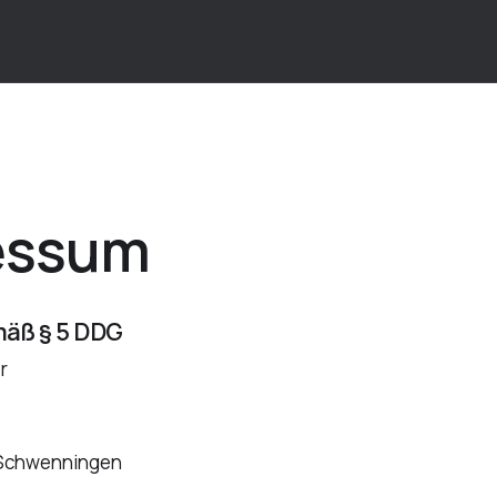
essum
äß § 5 DDG
r
-Schwenningen