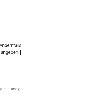
Andernfalls
G angeben.]
ggf. zuständige